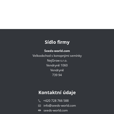
Sídlo firmy
Seeds-world.com
Velkoobchod s konopnými semínky
NejGrow s.r.o.
Vendryně 1060
Vendryně
739 94
Kontaktní údaje
+420 728 766 588
info@seeds-world.com
seeds-world.com