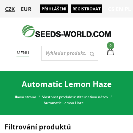
CZK
EUR
CS
EN
PL
PŘIHLÁŠENÍ
REGISTROVAT
0
MENU
Automatic Lemon Haze
Hlavní strana
Vlastnost produktu: Alternativní název
Automatic Lemon Haze
Filtrování produktů