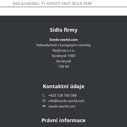
Kód produktu: T1-GHOST-FAST-BULK-FEM
Sídlo firmy
Seeds-world.com
Velkoobchod s konopnými semínky
NejGrow s.r.o.
Vendryně 1060
Vendryně
739 94
Kontaktní údaje
+420 728 766 588
info@seeds-world.com
seeds-world.com
Právní informace