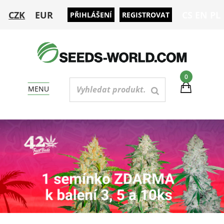
CZK
EUR
CS
EN
PL
PŘIHLÁŠENÍ
REGISTROVAT
0
MENU