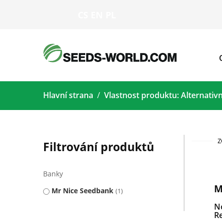
CS
EN
PL
Hlavní strana
Vlastnost produktu: Alternativ
Z
Filtrování produktů
Banky
M
Mr Nice Seedbank
1
N
Re