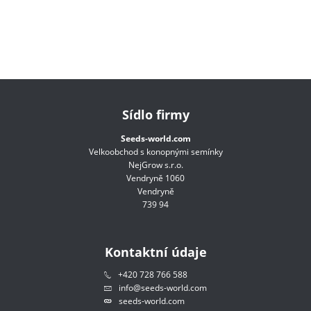
Sídlo firmy
Seeds-world.com
Velkoobchod s konopnými semínky
NejGrow s.r.o.
Vendryně 1060
Vendryně
739 94
Kontaktní údaje
+420 728 766 588
info@seeds-world.com
seeds-world.com