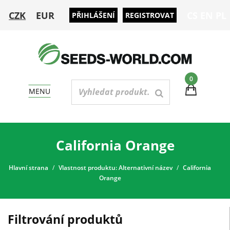
CZK
EUR
CS
EN
PL
PŘIHLÁŠENÍ
REGISTROVAT
0
MENU
California Orange
Hlavní strana
Vlastnost produktu: Alternativní název
California
Orange
Filtrování produktů