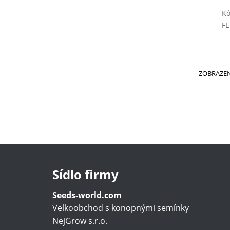
Kó
F
ZOBRAZE
Sídlo firmy
Seeds-world.com
Velkoobchod s konopnými semínky
NejGrow s.r.o.