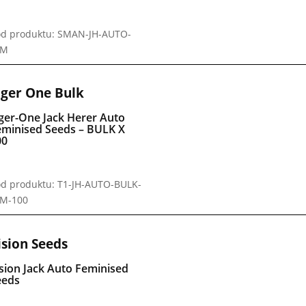
d produktu: SMAN-JH-AUTO-
EM
iger One Bulk
ger-One Jack Herer Auto
eminised Seeds – BULK X
00
d produktu: T1-JH-AUTO-BULK-
EM-100
ision Seeds
sion Jack Auto Feminised
eeds