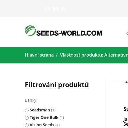
CS
EN
PL
Hlavní strana
Vlastnost produktu: Alternativ
Z
Filtrování produktů
Banky
S
Seedsman
1
Tiger One Bulk
1
J
S
Vision Seeds
1