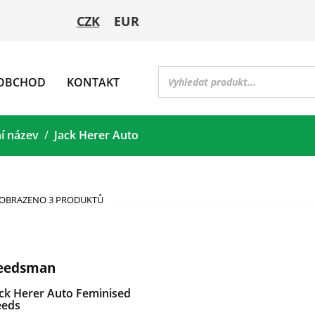
CZK
EUR
OBCHOD
KONTAKT
ní název
Jack Herer Auto
OBRAZENO 3 PRODUKTŮ
eedsman
ack Herer Auto Feminised
eeds