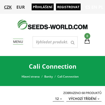
CZK
EUR
CS
EN
PL
PŘIHLÁŠENÍ
REGISTROVAT
0
MENU
Cali Connection
Hlavní strana
Banky
Cali Connection
ZOBRAZENO 68 PRODUKTŮ
12
VÝCHOZÍ TŘÍDĚNÍ