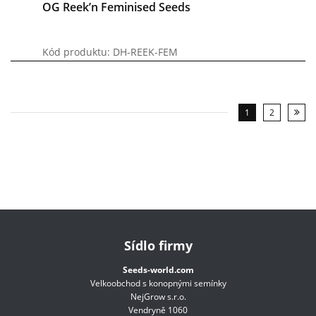
OG Reek’n Feminised Seeds
Kód produktu: DH-REEK-FEM
1
2
Sídlo firmy
Seeds-world.com
Velkoobchod s konopnými semínky
NejGrow s.r.o.
Vendryně 1060