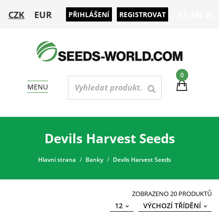
CZK
EUR
CS
EN
PL
PŘIHLÁŠENÍ
REGISTROVAT
0
MENU
Devils Harvest Seeds
Hlavní strana
Banky
Devils Harvest Seeds
ZOBRAZENO 20 PRODUKTŮ
12
VÝCHOZÍ TŘÍDĚNÍ