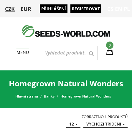
CZK
EUR
CS
EN
PL
PŘIHLÁŠENÍ
REGISTROVAT
0
MENU
Homegrown Natural Wonders
Hlavní strana
Banky
Homegrown Natural Wonders
ZOBRAZENO 1 PRODUKTŮ
12
VÝCHOZÍ TŘÍDĚNÍ