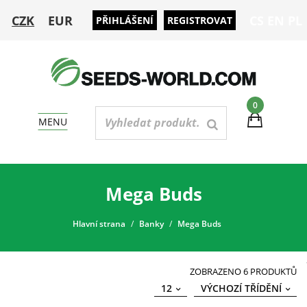
CZK
EUR
CS
EN
PL
PŘIHLÁŠENÍ
REGISTROVAT
0
MENU
Mega Buds
Hlavní strana
Banky
Mega Buds
ZOBRAZENO 6 PRODUKTŮ
12
VÝCHOZÍ TŘÍDĚNÍ