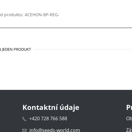
d produktu: ACEHON-BP-REG-
 JEDEN PRODUKT
Kontaktní údaje
P
+420 728 766 588
Ob
Zá
info@seeds-world.com