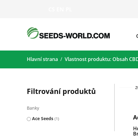
CS
EN
PL
Hlavní strana
Vlastnost produktu: Obsah CB
Z
Filtrování produktů
Banky
A
Ace Seeds
1
H
Br