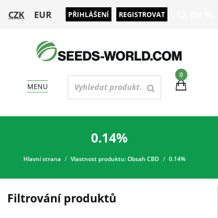
CZK
EUR
CS
EN
PL
PŘIHLÁŠENÍ
REGISTROVAT
0
MENU
0.14%
Hlavní strana
Vlastnost produktu: Obsah CBD
0.14%
Filtrování produktů