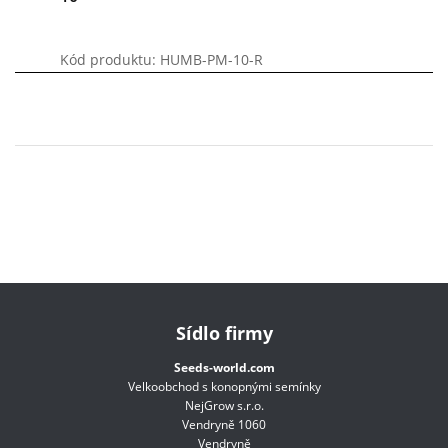
Kód produktu: HUMB-PM-10-R
Sídlo firmy
Seeds-world.com
Velkoobchod s konopnými semínky
NejGrow s.r.o.
Vendryně 1060
Vendryně