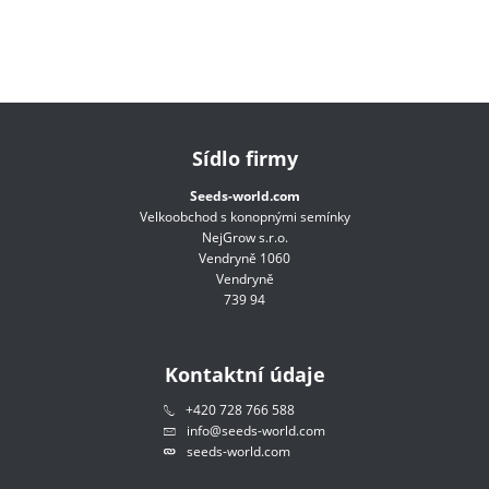
Sídlo firmy
Seeds-world.com
Velkoobchod s konopnými semínky
NejGrow s.r.o.
Vendryně 1060
Vendryně
739 94
Kontaktní údaje
+420 728 766 588
info@seeds-world.com
seeds-world.com