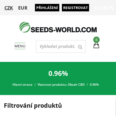
CZK
EUR
CS
EN
PL
PŘIHLÁŠENÍ
REGISTROVAT
0
MENU
0.96%
Hlavní strana
Vlastnost produktu: Obsah CBD
0.96%
Filtrování produktů