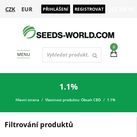
CZK
EUR
CS
EN
PL
PŘIHLÁŠENÍ
REGISTROVAT
0
MENU
1.1%
Hlavní strana
Vlastnost produktu: Obsah CBD
1.1%
Filtrování produktů