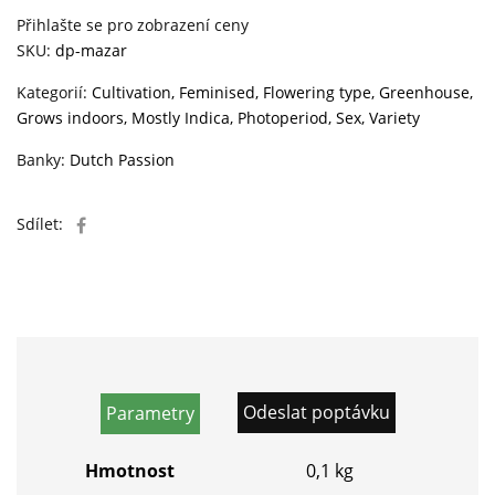
Přihlašte se pro zobrazení ceny
SKU:
dp-mazar
Kategorií:
Cultivation
,
Feminised
,
Flowering type
,
Greenhouse
,
Grows indoors
,
Mostly Indica
,
Photoperiod
,
Sex
,
Variety
Banky:
Dutch Passion
Sdílet:
Odeslat poptávku
Parametry
Hmotnost
0,1 kg