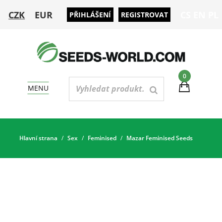
CZK
EUR
CS
EN
PL
PŘIHLÁŠENÍ
REGISTROVAT
0
MENU
Hlavní strana
Sex
Feminised
Mazar Feminised Seeds