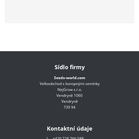
Sídlo firmy
Seeds-world.com
Velkoobchod s konopnými semínky
NejGrow s.r.o.
Vendryně 1060
Vendryně
739 94
Kontaktní údaje
+420 728 766 588