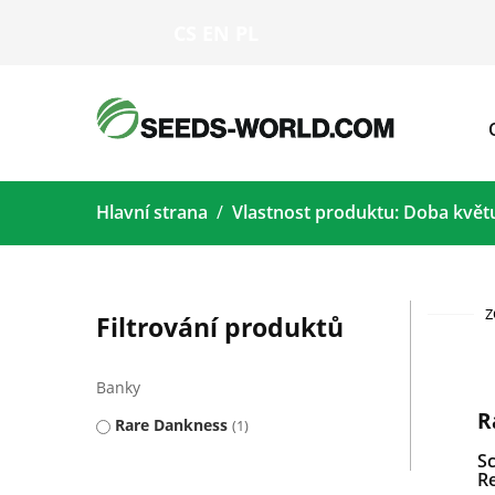
CS
EN
PL
Hlavní strana
Vlastnost produktu: Doba květ
Z
Filtrování produktů
Banky
R
Rare Dankness
1
S
Re