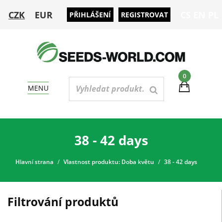
CZK
EUR
CS
EN
PL
PŘIHLÁŠENÍ
REGISTROVAT
0
MENU
38 - 42 days
Hlavní strana
Vlastnost produktu: Doba květu
38 - 42 days
Filtrování produktů