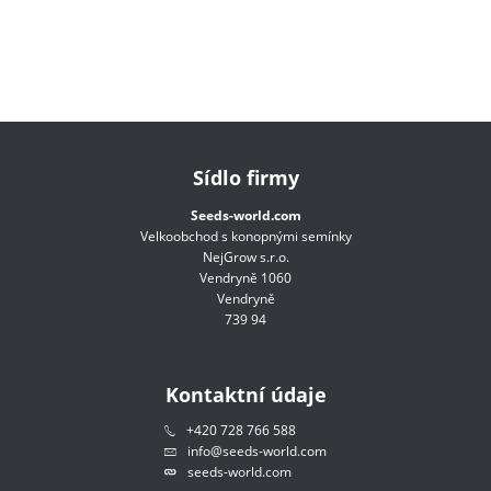
Sídlo firmy
Seeds-world.com
Velkoobchod s konopnými semínky
NejGrow s.r.o.
Vendryně 1060
Vendryně
739 94
Kontaktní údaje
+420 728 766 588
info@seeds-world.com
seeds-world.com