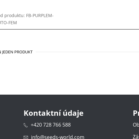
d produktu: FB-PURPLEM-
UTO-FEM
 JEDEN PRODUKT
Kontaktní údaje
P
+420 728 766 588
Ob
Zá
info@seeds-world.com