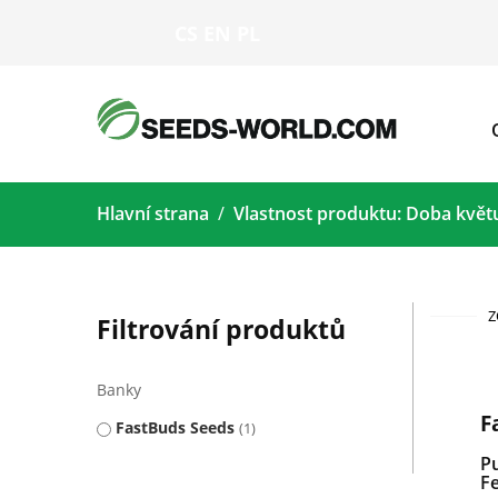
CS
EN
PL
Hlavní strana
Vlastnost produktu: Doba květ
Z
Filtrování produktů
Banky
F
FastBuds Seeds
1
P
F