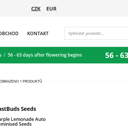
CZK
EUR
OBCHOD
KONTAKT
56 - 6
u
56 - 63 days after flowering begins
OBRAZENO 1 PRODUKTŮ
astBuds Seeds
urple Lemonade Auto
eminised Seeds