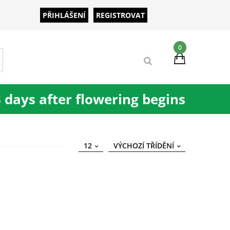
PŘIHLÁŠENÍ
REGISTROVAT
0
3 days after flowering begins
12
VÝCHOZÍ TŘÍDĚNÍ