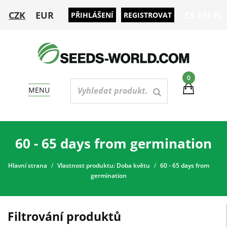
CZK
EUR
CS
EN
PL
PŘIHLÁŠENÍ
REGISTROVAT
0
MENU
60 - 65 days from germination
Hlavní strana
Vlastnost produktu: Doba květu
60 - 65 days from
germination
Filtrování produktů