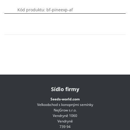
Kód produktu: bf-pineexp-af
Sídlo firmy
Seeds-world.com
Velkoobchod s konopnými semínky
NejGrow s.r.o.
Vendryně 1060
Vendryně
739 94