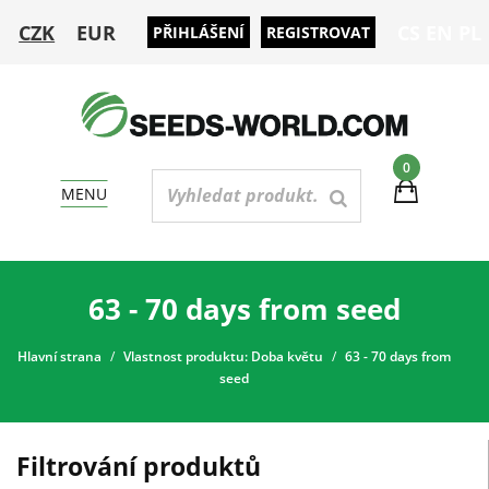
CZK
EUR
CS
EN
PL
PŘIHLÁŠENÍ
REGISTROVAT
0
MENU
63 - 70 days from seed
Hlavní strana
Vlastnost produktu: Doba květu
63 - 70 days from
seed
Filtrování produktů