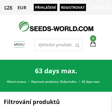
CZK
EUR
CS
EN
PL
PŘIHLÁŠENÍ
REGISTROVAT
0
MENU
63 days max.
Hlavní strana
Vlastnost produktu: Doba květu
63 days max.
Filtrování produktů