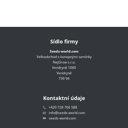
Sídlo firmy
Seeds-world.com
Velkoobchod s konopnými semínky
NejGrow s.r.o.
Vendryně 1060
Vendryně
739 94
Kontaktní údaje
+420 728 766 588
info@seeds-world.com
seeds-world.com