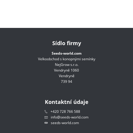
Sídlo firmy
Seeds-world.com
Velkoobchod s konopnými semínky
NejGrow s.r.o.
Vendryně 1060
Vendryně
739 94
Kontaktní údaje
+420 728 766 588
info@seeds-world.com
seeds-world.com