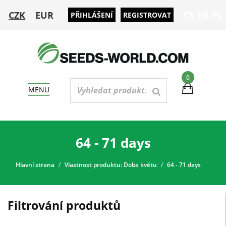
CZK
EUR
CS
EN
PL
PŘIHLÁŠENÍ
REGISTROVAT
0
MENU
64 - 71 days
Hlavní strana
Vlastnost produktu: Doba květu
64 - 71 days
Filtrování produktů