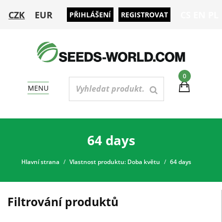
CZK
EUR
CS
EN
PL
PŘIHLÁŠENÍ
REGISTROVAT
0
MENU
64 days
Hlavní strana
Vlastnost produktu: Doba květu
64 days
Filtrování produktů