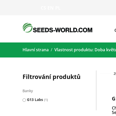
CS
EN
PL
Hlavní strana
Vlastnost produktu: Doba květ
Z
Filtrování produktů
Banky
G
G13 Labs
1
C
Se