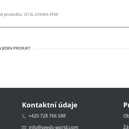
d produktu: G13L-CHHEA-FEM-
 JEDEN PRODUKT
Kontaktní údaje
P
+420 728 766 588
Ob
Zá
info@seeds-world.com