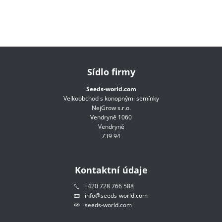
Sídlo firmy
Seeds-world.com
Velkoobchod s konopnými semínky
NejGrow s.r.o.
Vendryně 1060
Vendryně
739 94
Kontaktní údaje
+420 728 766 588
info@seeds-world.com
seeds-world.com