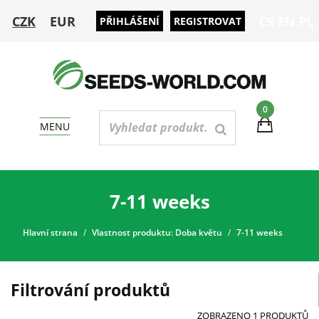
CZK
EUR
CS
EN
PL
PŘIHLÁŠENÍ
REGISTROVAT
0
MENU
7-11 weeks
Hlavní strana
Vlastnost produktu: Doba květu
7-11 weeks
Filtrování produktů
ZOBRAZENO 1 PRODUKTŮ