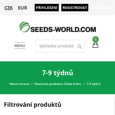
CZK
EUR
CS
EN
PL
PŘIHLÁŠENÍ
REGISTROVAT
0
MENU
7-9 týdnů
Hlavní strana
Vlastnost produktu: Doba květu
7-9 týdnů
Filtrování produktů