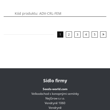
Kód produktu: ADV-CRL-FEM
1
2
3
4
5
Sídlo firmy
Seeds-world.com
Velkoobchod s konopnými semínky
NejGrow s.r.o.
Vendryně 1060
Vendryně