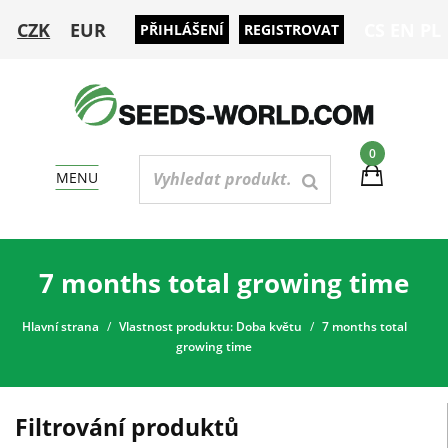
CZK
EUR
CS
EN
PL
PŘIHLÁŠENÍ
REGISTROVAT
0
MENU
7 months total growing time
Hlavní strana
Vlastnost produktu: Doba květu
7 months total
growing time
Filtrování produktů