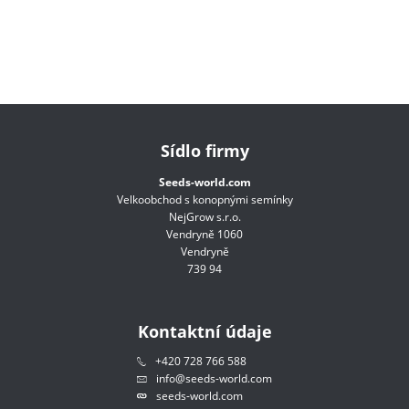
Sídlo firmy
Seeds-world.com
Velkoobchod s konopnými semínky
NejGrow s.r.o.
Vendryně 1060
Vendryně
739 94
Kontaktní údaje
+420 728 766 588
info@seeds-world.com
seeds-world.com