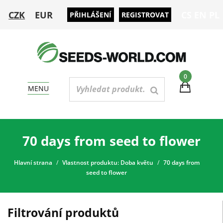
CZK
EUR
CS
EN
PL
PŘIHLÁŠENÍ
REGISTROVAT
0
MENU
70 days from seed to flower
Hlavní strana
Vlastnost produktu: Doba květu
70 days from
seed to flower
Filtrování produktů