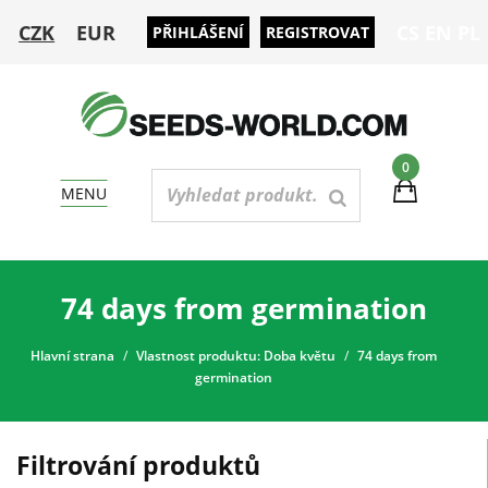
CZK
EUR
CS
EN
PL
PŘIHLÁŠENÍ
REGISTROVAT
0
MENU
74 days from germination
Hlavní strana
Vlastnost produktu: Doba květu
74 days from
germination
Filtrování produktů