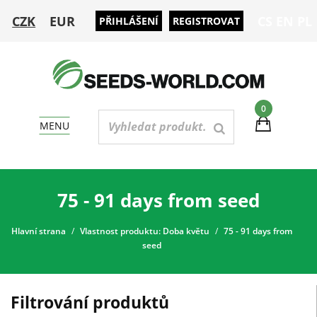
CZK
EUR
CS
EN
PL
PŘIHLÁŠENÍ
REGISTROVAT
0
MENU
75 - 91 days from seed
Hlavní strana
Vlastnost produktu: Doba květu
75 - 91 days from
seed
Filtrování produktů