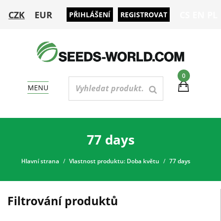
CZK
EUR
CS
EN
PL
PŘIHLÁŠENÍ
REGISTROVAT
0
MENU
77 days
Hlavní strana
Vlastnost produktu: Doba květu
77 days
Filtrování produktů