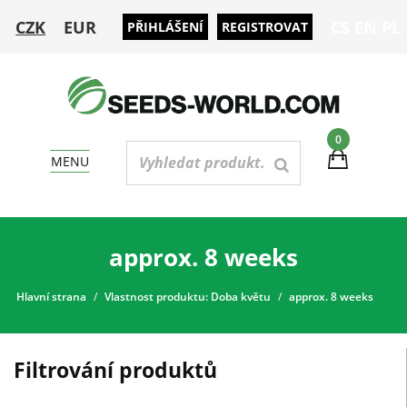
CZK
EUR
CS
EN
PL
PŘIHLÁŠENÍ
REGISTROVAT
0
MENU
approx. 8 weeks
Hlavní strana
Vlastnost produktu: Doba květu
approx. 8 weeks
Filtrování produktů