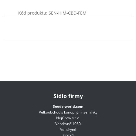
Kód produktu: SEN-HIM-CBD-FEM
Sídlo firmy
Seeds-world.com
Velkoobchod s konopnými semínky
NejGrow s.r.o.
Vendryně 1060
Vendryně
739 94