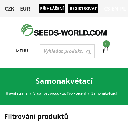
CZK
EUR
CS
EN
PL
PŘIHLÁŠENÍ
REGISTROVAT
0
MENU
Samonakvétací
Hlavní strana
Vlastnost produktu: Typ kvetení
Samonakvétací
Filtrování produktů