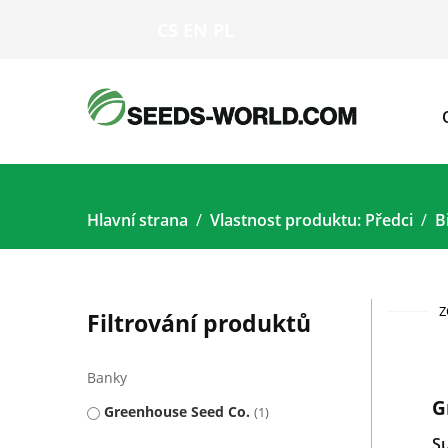
CS
EN
PL
Hlavní strana
Vlastnost produktu: Předci
B
Z
Filtrování produktů
Banky
G
Greenhouse Seed Co.
1
Su