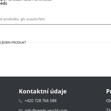
eeds
d produktu: gh-scauto-fem
 JEDEN PRODUKT
Kontaktní údaje
P
+420 728 766 588
Ob
Zá
info@seeds-world.com