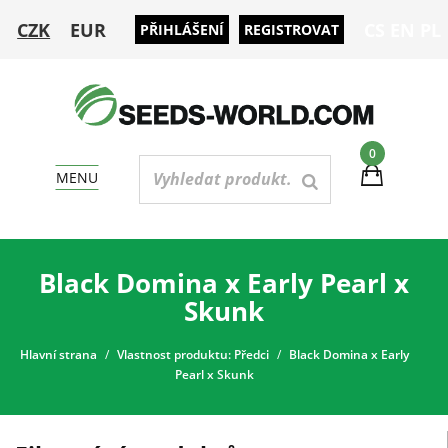
CZK
EUR
CS
EN
PL
PŘIHLÁŠENÍ
REGISTROVAT
0
MENU
Black Domina x Early Pearl x
Skunk
Hlavní strana
Vlastnost produktu: Předci
Black Domina x Early
Pearl x Skunk