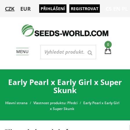
CZK
EUR
CS
EN
PL
PŘIHLÁŠENÍ
REGISTROVAT
0
MENU
Early Pearl x Early Girl x Super
Skunk
Hlavní strana
Vlastnost produktu: Předci
Early Pearl x Early Girl
x Super Skunk