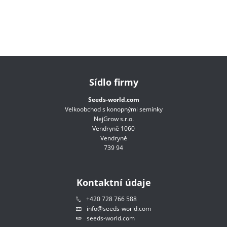
Sídlo firmy
Seeds-world.com
Velkoobchod s konopnými semínky
NejGrow s.r.o.
Vendryně 1060
Vendryně
739 94
Kontaktní údaje
+420 728 766 588
info@seeds-world.com
seeds-world.com