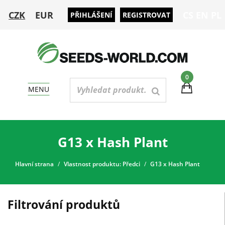
CZK
EUR
CS
EN
PL
PŘIHLÁŠENÍ
REGISTROVAT
0
MENU
G13 x Hash Plant
Hlavní strana
Vlastnost produktu: Předci
G13 x Hash Plant
Filtrování produktů