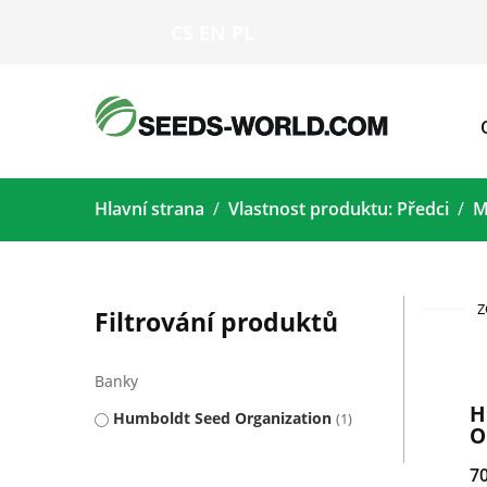
CS
EN
PL
Hlavní strana
Vlastnost produktu: Předci
M
Z
Filtrování produktů
Banky
H
Humboldt Seed Organization
1
O
7