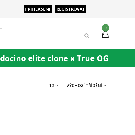
PŘIHLÁŠENÍ
REGISTROVAT
0
ocino elite clone x True OG
12
VÝCHOZÍ TŘÍDĚNÍ