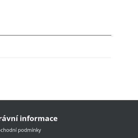
rávní informace
chodní podmínky