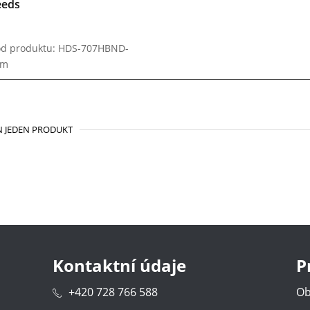
eeds
d produktu: HDS-707HBND-
em
 JEDEN PRODUKT
Kontaktní údaje
P
+420 728 766 588
Ob