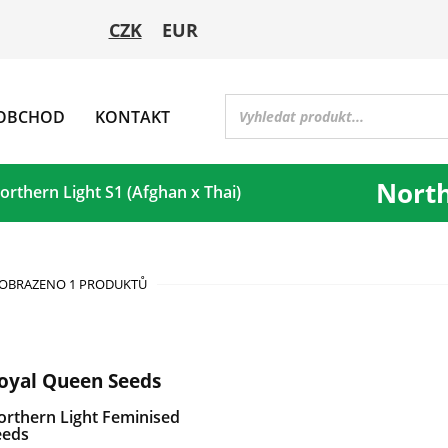
CZK
EUR
OBCHOD
KONTAKT
North
orthern Light S1 (Afghan x Thai)
OBRAZENO 1 PRODUKTŮ
oyal Queen Seeds
orthern Light Feminised
eeds