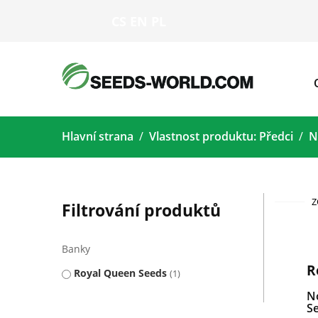
CS
EN
PL
Hlavní strana
Vlastnost produktu: Předci
N
Z
Filtrování produktů
Banky
R
Royal Queen Seeds
1
N
S