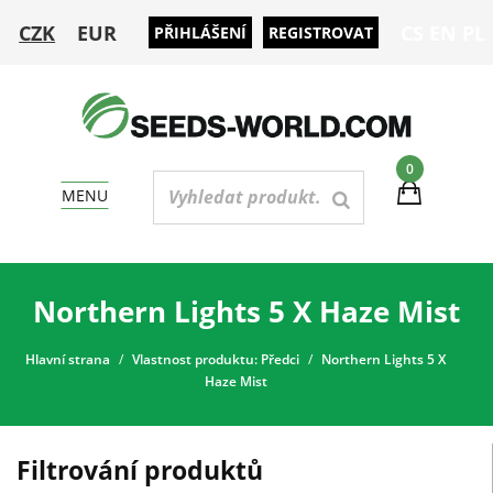
CZK
EUR
CS
EN
PL
PŘIHLÁŠENÍ
REGISTROVAT
0
MENU
Northern Lights 5 X Haze Mist
Hlavní strana
Vlastnost produktu: Předci
Northern Lights 5 X
Haze Mist
Filtrování produktů