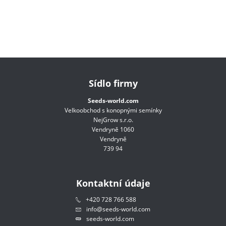
Sídlo firmy
Seeds-world.com
Velkoobchod s konopnými semínky
NejGrow s.r.o.
Vendryně 1060
Vendryně
739 94
Kontaktní údaje
+420 728 766 588
info@seeds-world.com
seeds-world.com