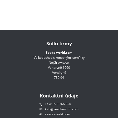
Sídlo firmy
Seeds-world.com
Velkoobchod s konopnými semínky
NejGrow s.r.o.
Vendryně 1060
Vendryně
739 94
Kontaktní údaje
+420 728 766 588
info@seeds-world.com
seeds-world.com