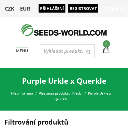
CZK
EUR
CS
EN
PL
PŘIHLÁŠENÍ
REGISTROVAT
0
MENU
Purple Urkle x Querkle
Hlavní strana
Vlastnost produktu: Předci
Purple Urkle x
Querkle
Filtrování produktů