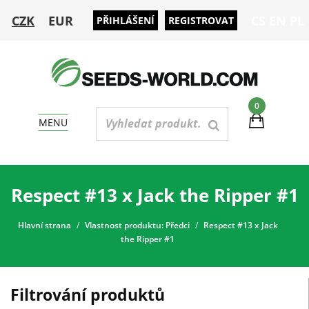
CZK
EUR
CS
EN
PL
PŘIHLÁŠENÍ
REGISTROVAT
0
MENU
Respect #13 x Jack the Ripper #1
Hlavní strana
Vlastnost produktu: Předci
Respect #13 x Jack
the Ripper #1
Filtrování produktů