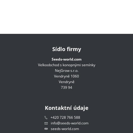
Sídlo firmy
Seeds-world.com
Velkoobchod s konopnými semínky
NejGrow s.r.o.
Vendryně 1060
Vendryně
739 94
Kontaktní údaje
+420 728 766 588
info@seeds-world.com
seeds-world.com