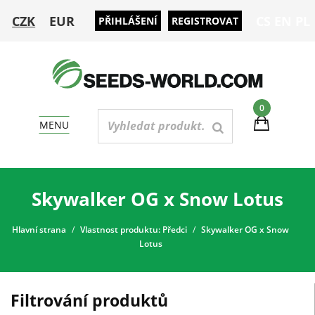
CZK
EUR
CS
EN
PL
PŘIHLÁŠENÍ
REGISTROVAT
0
MENU
Skywalker OG x Snow Lotus
Hlavní strana
Vlastnost produktu: Předci
Skywalker OG x Snow
Lotus
Filtrování produktů