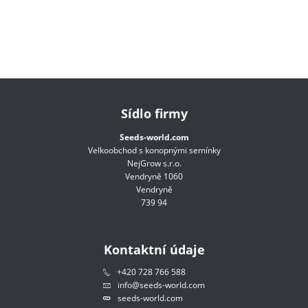
Sídlo firmy
Seeds-world.com
Velkoobchod s konopnými semínky
NejGrow s.r.o.
Vendryně 1060
Vendryně
739 94
Kontaktní údaje
+420 728 766 588
info@seeds-world.com
seeds-world.com