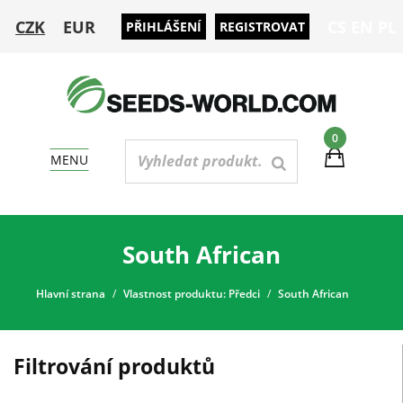
CZK
EUR
CS
EN
PL
PŘIHLÁŠENÍ
REGISTROVAT
0
MENU
South African
Hlavní strana
Vlastnost produktu: Předci
South African
Filtrování produktů