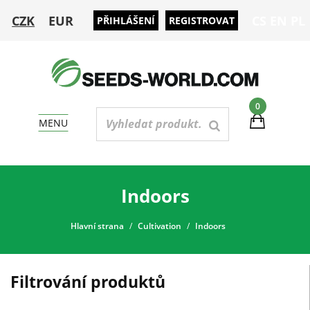
CZK
EUR
CS
EN
PL
PŘIHLÁŠENÍ
REGISTROVAT
0
MENU
Indoors
Hlavní strana
Cultivation
Indoors
Filtrování produktů