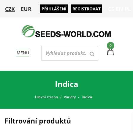
CZK
EUR
CS
EN
PL
PŘIHLÁŠENÍ
REGISTROVAT
0
MENU
Indica
Hlavní strana
Variety
Indica
Filtrování produktů