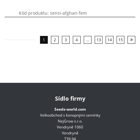
Kód produktu: sensi-afghan-fem
1
2
3
4
…
13
14
15
Sídlo firmy
Seeds-world.com
Velkoobchod s konopnými semínky
NejGrow s.r.o.
Vendryně 1060
Vendryně
739 94