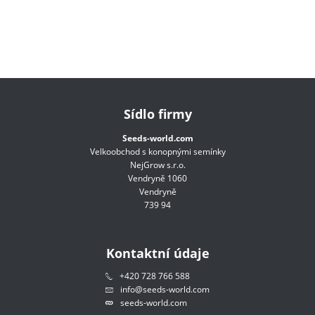
Sídlo firmy
Seeds-world.com
Velkoobchod s konopnými semínky
NejGrow s.r.o.
Vendryně 1060
Vendryně
739 94
Kontaktní údaje
+420 728 766 588
info@seeds-world.com
seeds-world.com