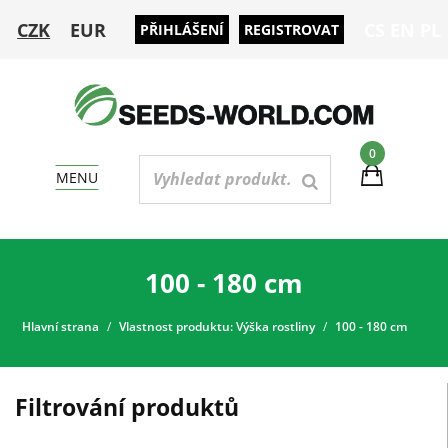
CZK
EUR
CS
EN
PL
PŘIHLÁŠENÍ
REGISTROVAT
0
MENU
100 - 180 cm
Hlavní strana
Vlastnost produktu: Výška rostliny
100 - 180 cm
Filtrování produktů