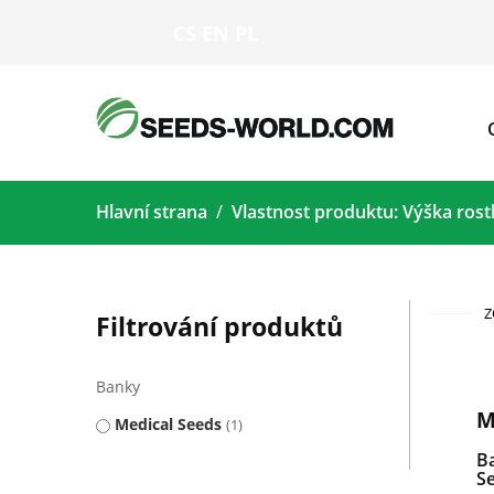
CS
EN
PL
Hlavní strana
Vlastnost produktu: Výška rost
Z
Filtrování produktů
Banky
M
Medical Seeds
1
Ba
S