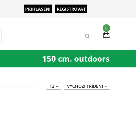
PŘIHLÁŠENÍ
REGISTROVAT
0
150 cm. outdoors
12
VÝCHOZÍ TŘÍDĚNÍ