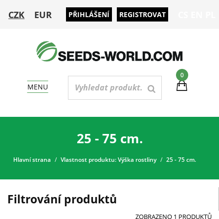
CZK
EUR
CS
EN
PL
PŘIHLÁŠENÍ
REGISTROVAT
0
MENU
25 - 75 cm.
Hlavní strana
Vlastnost produktu: Výška rostliny
25 - 75 cm.
Filtrování produktů
ZOBRAZENO 1 PRODUKTŮ