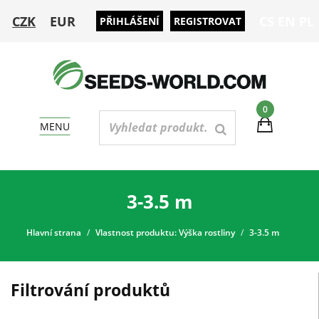
CZK
EUR
CS
EN
PL
PŘIHLÁŠENÍ
REGISTROVAT
0
MENU
3-3.5 m
Hlavní strana
Vlastnost produktu: Výška rostliny
3-3.5 m
Filtrování produktů