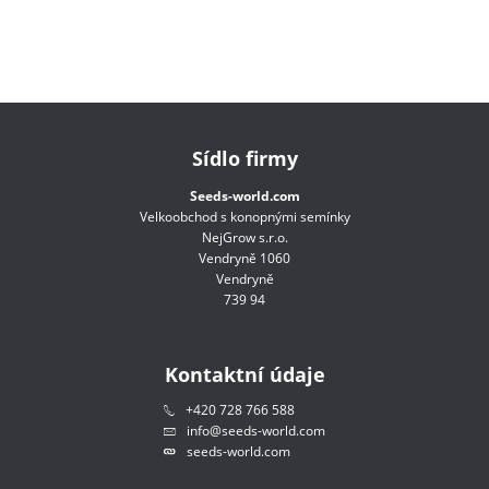
Sídlo firmy
Seeds-world.com
Velkoobchod s konopnými semínky
NejGrow s.r.o.
Vendryně 1060
Vendryně
739 94
Kontaktní údaje
+420 728 766 588
info@seeds-world.com
seeds-world.com